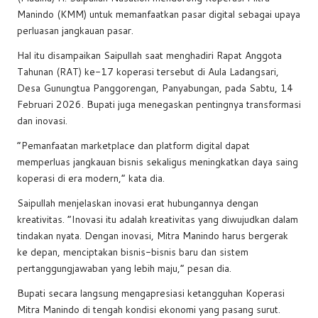
e
s
a
y
e
Manindo (KMM) untuk memanfaatkan pasar digital sebagai upaya
b
A
d
Li
perluasan jangkauan pasar.
o
p
s
n
Hal itu disampaikan Saipullah saat menghadiri Rapat Anggota
Tahunan (RAT) ke-17 koperasi tersebut di Aula Ladangsari,
o
p
k
Desa Gunungtua Panggorengan, Panyabungan, pada Sabtu, 14
k
Februari 2026. Bupati juga menegaskan pentingnya transformasi
dan inovasi.
“Pemanfaatan marketplace dan platform digital dapat
memperluas jangkauan bisnis sekaligus meningkatkan daya saing
koperasi di era modern,” kata dia.
Saipullah menjelaskan inovasi erat hubungannya dengan
kreativitas. “Inovasi itu adalah kreativitas yang diwujudkan dalam
tindakan nyata. Dengan inovasi, Mitra Manindo harus bergerak
ke depan, menciptakan bisnis-bisnis baru dan sistem
pertanggungjawaban yang lebih maju,” pesan dia.
Bupati secara langsung mengapresiasi ketangguhan Koperasi
Mitra Manindo di tengah kondisi ekonomi yang pasang surut.