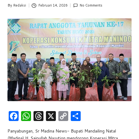
w
By
Redaksi
Februari 14, 2026
No Comments
Posted
by
s
F
W
T
X
C
S
a
h
hr
o
h
Panyabungan, Sr Madina News- Bupati Mandailing Natal
c
at
e
p
ar
(Madina) H. Saipullah Nasution mendorong Koperasi Mitra