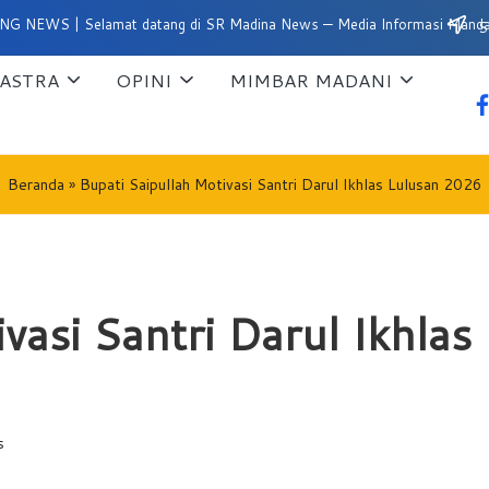
| Selamat datang di SR Madina News — Media Informasi Mandailing Nat
Su
ASTRA
OPINI
MIMBAR MADANI
fa
Beranda
»
Bupati Saipullah Motivasi Santri Darul Ikhlas Lulusan 2026
vasi Santri Darul Ikhla
s