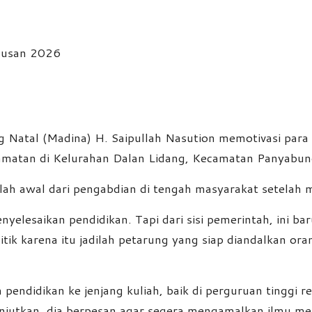
Natal (Madina) H. Saipullah Nasution memotivasi para s
amatan di Kelurahan Dalan Lidang, Kecamatan Panyabun
alah awal dari pengabdian di tengah masyarakat setelah
nyelesaikan pendidikan. Tapi dari sisi pemerintah, ini 
itik karena itu jadilah petarung yang siap diandalkan ora
endidikan ke jenjang kuliah, baik di perguruan tinggi re
njutkan, dia berpesan agar segera mengamalkan ilmu melal