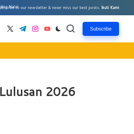
al
bscribe to our newsletter & never miss our best posts.
Ikuti Kami
Subscribe
cebook.com
twitter.com
t.me
instagram.com
youtube.com
s Lulusan 2026