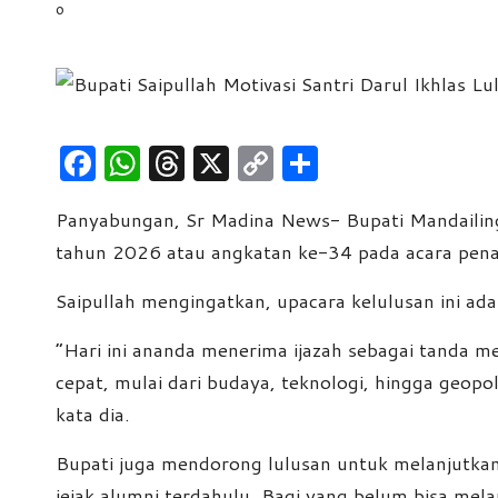
e
w
s
F
W
T
X
C
S
a
h
hr
o
h
Panyabungan, Sr Madina News- Bupati Mandailing 
c
at
e
p
ar
tahun 2026 atau angkatan ke-34 pada acara pen
e
s
a
y
e
b
A
d
Li
Saipullah mengingatkan, upacara kelulusan ini ad
o
p
s
n
“Hari ini ananda menerima ijazah sebagai tanda me
o
p
k
cepat, mulai dari budaya, teknologi, hingga geopol
k
kata dia.
Bupati juga mendorong lulusan untuk melanjutkan p
jejak alumni terdahulu. Bagi yang belum bisa mela