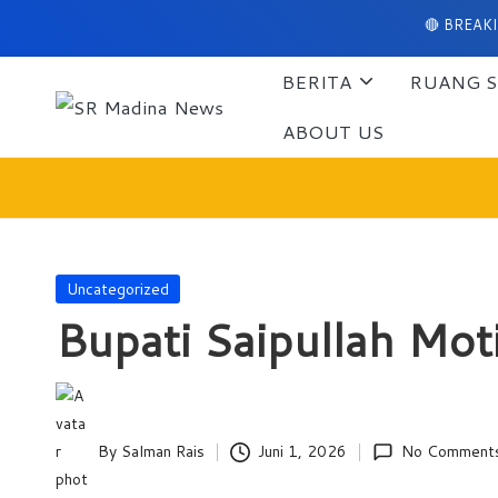
🔴 BREAKING NEWS 
Skip
BERITA
RUANG S
to
content
S
ABOUT US
Perumahan
Griya
R
Madina
M
No.
10/A
a
Posted
Uncategorized
Panyabunga-
in
Bupati Saipullah Moti
di
Mandailing
Natal
n
a
By
Salman Rais
Juni 1, 2026
No Comment
Posted
N
by