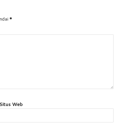
andai
*
Situs Web