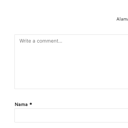
Alama
Nama
*