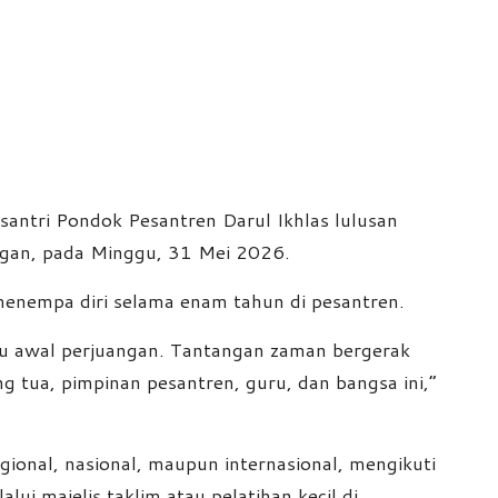
antri Pondok Pesantren Darul Ikhlas lulusan
gan, pada Minggu, 31 Mei 2026.
 menempa diri selama enam tahun di pesantren.
baru awal perjuangan. Tantangan zaman bergerak
ng tua, pimpinan pesantren, guru, dan bangsa ini,”
gional, nasional, maupun internasional, mengikuti
ui majelis taklim atau pelatihan kecil di