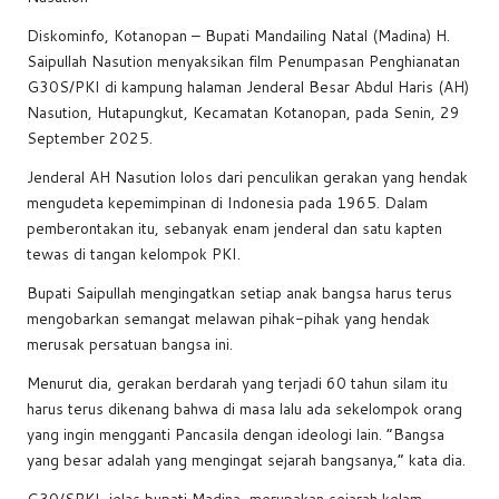
e
s
a
y
e
Diskominfo, Kotanopan – Bupati Mandailing Natal (Madina) H.
b
A
d
Li
Saipullah Nasution menyaksikan film Penumpasan Penghianatan
o
p
s
n
G30S/PKI di kampung halaman Jenderal Besar Abdul Haris (AH)
Nasution, Hutapungkut, Kecamatan Kotanopan, pada Senin, 29
o
p
k
September 2025.
k
Jenderal AH Nasution lolos dari penculikan gerakan yang hendak
mengudeta kepemimpinan di Indonesia pada 1965. Dalam
pemberontakan itu, sebanyak enam jenderal dan satu kapten
tewas di tangan kelompok PKI.
Bupati Saipullah mengingatkan setiap anak bangsa harus terus
mengobarkan semangat melawan pihak-pihak yang hendak
merusak persatuan bangsa ini.
Menurut dia, gerakan berdarah yang terjadi 60 tahun silam itu
harus terus dikenang bahwa di masa lalu ada sekelompok orang
yang ingin mengganti Pancasila dengan ideologi lain. “Bangsa
yang besar adalah yang mengingat sejarah bangsanya,” kata dia.
G30/SPKI, jelas bupati Madina, merupakan sejarah kelam