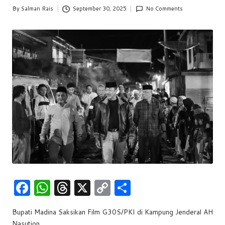
w
By
Salman Rais
September 30, 2025
No Comments
Posted
by
s
F
W
T
X
C
S
a
h
hr
o
h
Bupati Madina Saksikan Film G30S/PKI di Kampung Jenderal AH
c
at
e
p
ar
Nasution