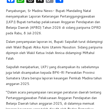
a
h
hr
o
h
Panyabungan, Sr Madina News- Bupati Mandailing Natal
c
at
e
p
ar
menyampaikan Laporan Keterangan Pertanggungngjawaban
e
s
a
y
e
(LKPJ) Bupati terhadap pelaksanaan Anggaran Pendapatan dan
b
A
d
Li
Belanja Daerah (APBD) Tahun 2026 di sidang paripurna DPRD
pada Rabu, 8 Juli 2026.
o
p
s
n
Dalam penyampaian laporan ini, Bupati Saipullah turut didampingi
o
p
k
oleh Wakil Bupati Atika Azmi Utammi Nasution. Sidang paripurna
k
dipimpin oleh Wakil Ketua Indah Annisa didampingi Miftahul
Falah.
Saipullah menjabarkan, LKPJ yang disampaikan itu sebelumnya
juga telah disampaikan kepada BPK-RI Perwakilan Provinsi
Sumatera Utara berupa laporan keuangan Pemkab Madina tahun
anggaran 2025.
“Dalam acara penyampaian rancangan peraturan daerah tentang
Pertanggungjawaban Pelaksanaan Anggaran Pendapatan dan
Belanja Daerah tahun anggaran 2025, di dalamnya memuat
laporan keuangan yang telah diaudit oleh Badan Pemeriksa