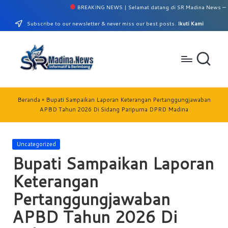
BREAKING NEWS | Selamat datang di SR Madina News — Media 
Skip
Subscribe to our newsletter & never miss our best posts.
Ikuti Kami
to
content
S
Perumahan
Griya
R
Beranda
»
Bupati Sampaikan Laporan Keterangan Pertanggungjawaban
Madina
APBD Tahun 2026 Di Sidang Paripurna DPRD Madina
M
No.
10/A
a
Panyabunga-
Posted
Uncategorized
di
Mandailing
in
Bupati Sampaikan Laporan
Natal
n
Keterangan
a
Pertanggungjawaban
N
APBD Tahun 2026 Di
e