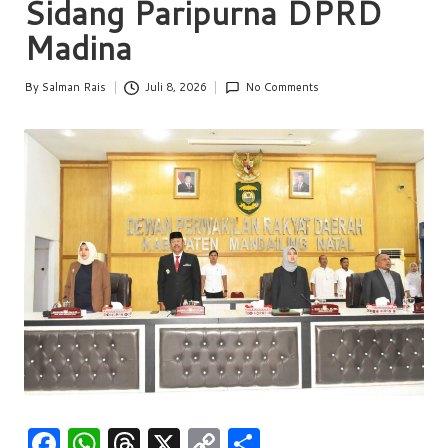
Sidang Paripurna DPRD
w
Madina
s
By
Salman Rais
Juli 8, 2026
No Comments
Posted
by
F
W
T
X
C
S