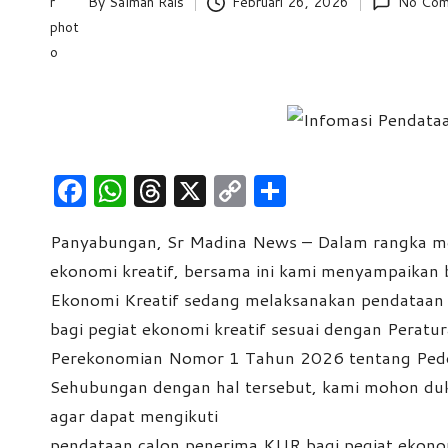
By
Salman Rais
Februari 26, 2026
No Com
Posted
e
by
w
s
F
W
T
X
C
S
a
h
hr
o
h
Panyabungan, Sr Madina News – Dalam rangka me
c
at
e
p
ar
ekonomi kreatif, bersama ini kami menyampaikan
e
s
a
y
e
Ekonomi Kreatif sedang melaksanakan pendataan 
b
A
d
Li
bagi pegiat ekonomi kreatif sesuai dengan Peratu
o
p
s
n
Perekonomian Nomor 1 Tahun 2026 tentang Ped
o
p
k
Sehubungan dengan hal tersebut, kami mohon du
k
agar dapat mengikuti
pendataan calon penerima KUR bagi pegiat ekonom