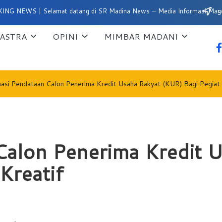
 | Selamat datang di SR Madina News — Media Informasi Mandailing Na
Su
ASTRA
OPINI
MIMBAR MADANI
fa
asi Pendataan Calon Penerima Kredit Usaha Rakyat (KUR) Bagi Pegiat
Calon Penerima Kredit 
Kreatif