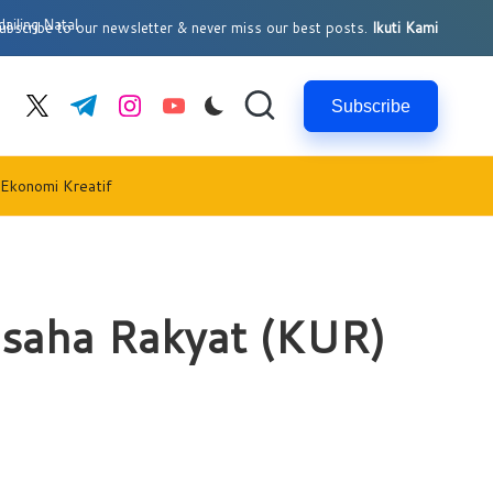
tal
bscribe to our newsletter & never miss our best posts.
Ikuti Kami
Subscribe
cebook.com
twitter.com
t.me
instagram.com
youtube.com
 Ekonomi Kreatif
Usaha Rakyat (KUR)