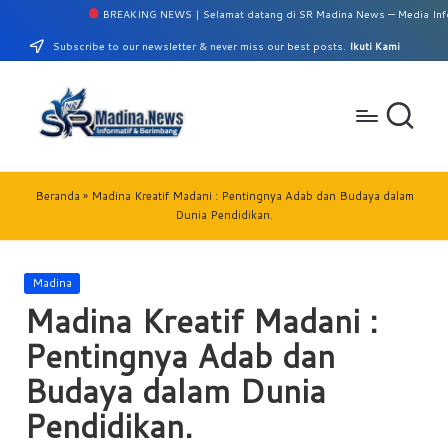
BREAKING NEWS | Selamat datang di SR Madina News — Media Informasi 
Subscribe to our newsletter & never miss our best posts.
Ikuti Kami
Beranda
»
Madina Kreatif Madani : Pentingnya Adab dan Budaya dalam
Dunia Pendidikan.
Madina
Madina Kreatif Madani :
Pentingnya Adab dan
Budaya dalam Dunia
Pendidikan.