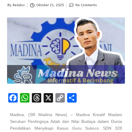
By
Redaksi
Oktober 21, 2025
No Comments
F
W
T
X
C
S
a
h
hr
o
h
c
at
e
p
ar
Madina, (SR Madina News) – Madina Kreatif Madani
Serukan Pentingnya Adab dan Nilai Budaya dalam Dunia
e
s
a
y
e
Pendidikan Menyikapi Kasus Guru Sukoco SDN 328