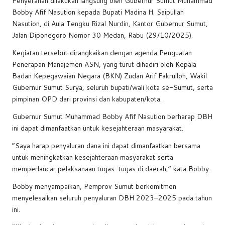
Penyerahan dilakukan langsung oleh Gubernur Sumut Muhammad
o
p
s
n
Bobby Afif Nasution kepada Bupati Madina H. Saipullah
Nasution, di Aula Tengku Rizal Nurdin, Kantor Gubernur Sumut,
o
p
k
Jalan Diponegoro Nomor 30 Medan, Rabu (29/10/2025).
k
Kegiatan tersebut dirangkaikan dengan agenda Penguatan
Penerapan Manajemen ASN, yang turut dihadiri oleh Kepala
Badan Kepegawaian Negara (BKN) Zudan Arif Fakrulloh, Wakil
Gubernur Sumut Surya, seluruh bupati/wali kota se-Sumut, serta
pimpinan OPD dari provinsi dan kabupaten/kota.
Gubernur Sumut Muhammad Bobby Afif Nasution berharap DBH
ini dapat dimanfaatkan untuk kesejahteraan masyarakat.
“Saya harap penyaluran dana ini dapat dimanfaatkan bersama
untuk meningkatkan kesejahteraan masyarakat serta
memperlancar pelaksanaan tugas-tugas di daerah,” kata Bobby.
Bobby menyampaikan, Pemprov Sumut berkomitmen
menyelesaikan seluruh penyaluran DBH 2023–2025 pada tahun
ini.