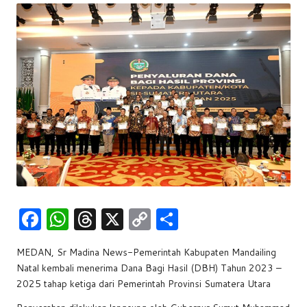
w
s
F
W
T
X
C
S
a
h
hr
o
h
MEDAN, Sr Madina News-Pemerintah Kabupaten Mandailing
c
at
e
p
ar
Natal kembali menerima Dana Bagi Hasil (DBH) Tahun 2023 –
e
s
a
y
e
2025 tahap ketiga dari Pemerintah Provinsi Sumatera Utara
b
A
d
Li