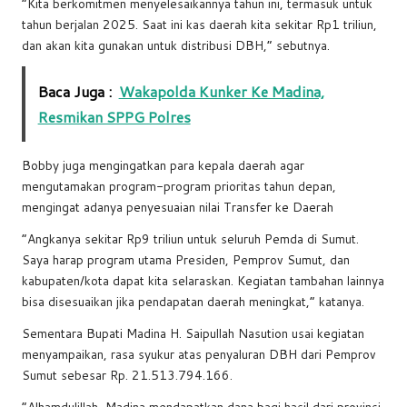
“Kita berkomitmen menyelesaikannya tahun ini, termasuk untuk
tahun berjalan 2025. Saat ini kas daerah kita sekitar Rp1 triliun,
dan akan kita gunakan untuk distribusi DBH,” sebutnya.
Baca Juga :
Wakapolda Kunker Ke Madina,
Resmikan SPPG Polres
Bobby juga mengingatkan para kepala daerah agar
mengutamakan program-program prioritas tahun depan,
mengingat adanya penyesuaian nilai Transfer ke Daerah
“Angkanya sekitar Rp9 triliun untuk seluruh Pemda di Sumut.
Saya harap program utama Presiden, Pemprov Sumut, dan
kabupaten/kota dapat kita selaraskan. Kegiatan tambahan lainnya
bisa disesuaikan jika pendapatan daerah meningkat,” katanya.
Sementara Bupati Madina H. Saipullah Nasution usai kegiatan
menyampaikan, rasa syukur atas penyaluran DBH dari Pemprov
Sumut sebesar Rp. 21.513.794.166.
“Alhamdulillah, Madina mendapatkan dana bagi hasil dari provinsi