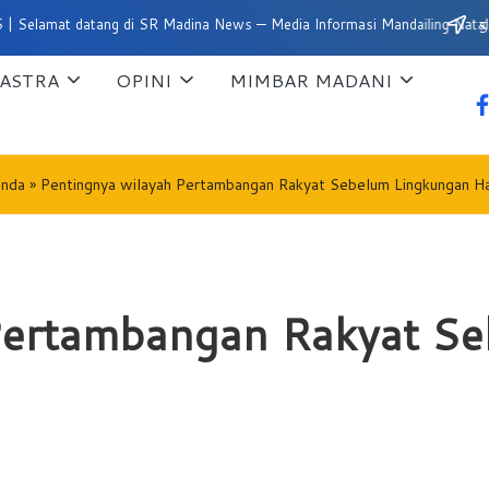
atang di SR Madina News — Media Informasi Mandailing Natal
Su
ASTRA
OPINI
MIMBAR MADANI
fa
anda
»
Pentingnya wilayah Pertambangan Rakyat Sebelum Lingkungan H
Pertambangan Rakyat S