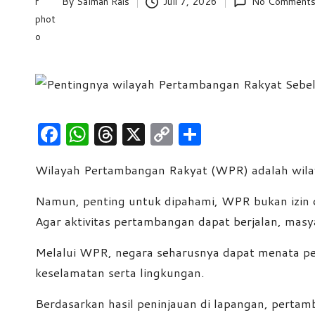
By
Salman Rais
Juli 7, 2026
No Comment
Posted
e
by
w
s
F
W
T
X
C
S
a
h
hr
o
h
Wilayah Pertambangan Rakyat (WPR) adalah wilaya
c
at
e
p
ar
e
s
a
y
e
Namun, penting untuk dipahami, WPR bukan izin
b
A
d
Li
Agar aktivitas pertambangan dapat berjalan, mas
o
p
s
n
Melalui WPR, negara seharusnya dapat menata per
o
p
k
keselamatan serta lingkungan.
k
Berdasarkan hasil peninjauan di lapangan, pertam