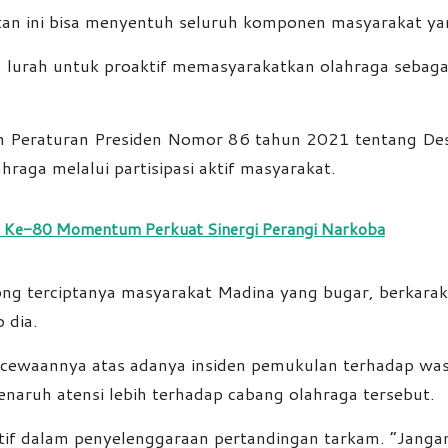
tan ini bisa menyentuh seluruh komponen masyarakat ya
, lurah untuk proaktif memasyarakatkan olahraga sebaga
gan Peraturan Presiden Nomor 86 tahun 2021 tentang De
aga melalui partisipasi aktif masyarakat.
 Ke-80 Momentum Perkuat Sinergi Perangi Narkoba
 terciptanya masyarakat Madina yang bugar, berkarakte
 dia.
waannya atas adanya insiden pemukulan terhadap wasit s
naruh atensi lebih terhadap cabang olahraga tersebut.
ktif dalam penyelenggaraan pertandingan tarkam. “Janga