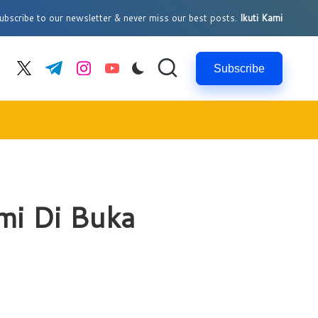
bscribe to our newsletter & never miss our best posts.
Ikuti Kami
Subscribe
cebook.com
twitter.com
t.me
instagram.com
youtube.com
mi Di Buka