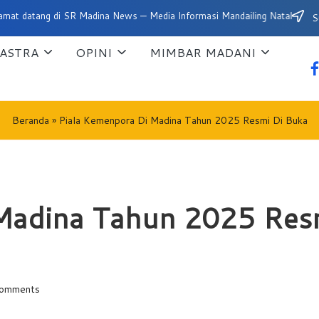
i SR Madina News — Media Informasi Mandailing Natal
Su
ASTRA
OPINI
MIMBAR MADANI
fa
Beranda
»
Piala Kemenpora Di Madina Tahun 2025 Resmi Di Buka
Madina Tahun 2025 Res
omments