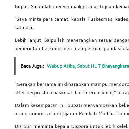
Bupati Saipullah menyampaikan agar tujuan kegia
“Saya minta para camat, kepala Puskesmas, kades
kata dia.
Lebih lanjut, Saipullah menerangkan sesuai den
pemerintah berkomitmen memperkuat pondasi olahr
Baca Juga :
Wabup Atika, Sebut HUT Bhayangkara
“Gerakan bersama ini diharapkan mampu mendorong
atlet berprestasi nasional dan internasional,” harap
Dalam kesempatan ini, bupati menyampaikan kekece
orang nomor satu di jajaran Pemkab Madina itu me
Dia pun meminta kepala Dispora untuk lebih sele