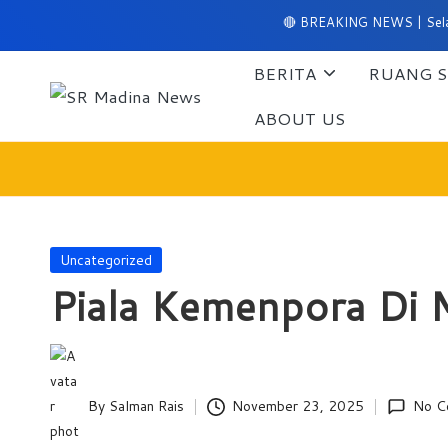
🔴 BREAKING NEWS | Selamat datang d
Skip
BERITA
RUANG S
to
content
S
ABOUT US
Perumahan
Griya
R
Madina
M
No.
10/A
a
Posted
Uncategorized
Panyabunga-
in
Piala Kemenpora Di 
di
Mandailing
Natal
n
a
By
Salman Rais
November 23, 2025
No C
Posted
N
by