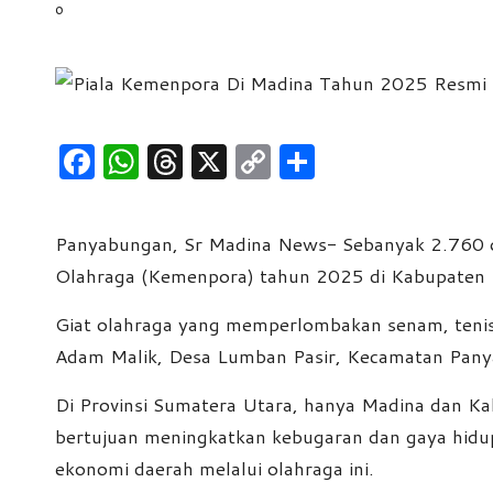
e
w
s
F
W
T
X
C
S
a
h
hr
o
h
c
at
e
p
ar
Panyabungan, Sr Madina News- Sebanyak 2.760 o
e
s
a
y
e
Olahraga (Kemenpora) tahun 2025 di Kabupaten 
b
A
d
Li
Giat olahraga yang memperlombakan senam, tenis me
o
p
s
n
Adam Malik, Desa Lumban Pasir, Kecamatan Pan
o
p
k
k
Di Provinsi Sumatera Utara, hanya Madina dan 
bertujuan meningkatkan kebugaran dan gaya hidup
ekonomi daerah melalui olahraga ini.