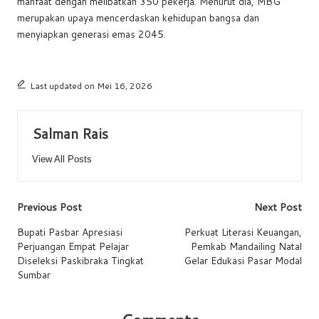
manfaat dengan melibatkan 350 pekerja. Menurut dia, MBG
merupakan upaya mencerdaskan kehidupan bangsa dan
menyiapkan generasi emas 2045.
Last updated on Mei 16, 2026
Salman Rais
View All Posts
Post
Previous Post
Next Post
navigation
Bupati Pasbar Apresiasi
Perkuat Literasi Keuangan,
Perjuangan Empat Pelajar
Pemkab Mandailing Natal
Diseleksi Paskibraka Tingkat
Gelar Edukasi Pasar Modal
Sumbar