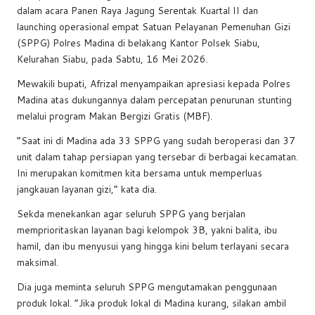
e
s
a
y
e
dalam acara Panen Raya Jagung Serentak Kuartal II dan
b
A
d
Li
launching operasional empat Satuan Pelayanan Pemenuhan Gizi
(SPPG) Polres Madina di belakang Kantor Polsek Siabu,
o
p
s
n
Kelurahan Siabu, pada Sabtu, 16 Mei 2026.
o
p
k
Mewakili bupati, Afrizal menyampaikan apresiasi kepada Polres
k
Madina atas dukungannya dalam percepatan penurunan stunting
melalui program Makan Bergizi Gratis (MBF).
“Saat ini di Madina ada 33 SPPG yang sudah beroperasi dan 37
unit dalam tahap persiapan yang tersebar di berbagai kecamatan.
Ini merupakan komitmen kita bersama untuk memperluas
jangkauan layanan gizi,” kata dia.
Sekda menekankan agar seluruh SPPG yang berjalan
memprioritaskan layanan bagi kelompok 3B, yakni balita, ibu
hamil, dan ibu menyusui yang hingga kini belum terlayani secara
maksimal.
Dia juga meminta seluruh SPPG mengutamakan penggunaan
produk lokal. “Jika produk lokal di Madina kurang, silakan ambil