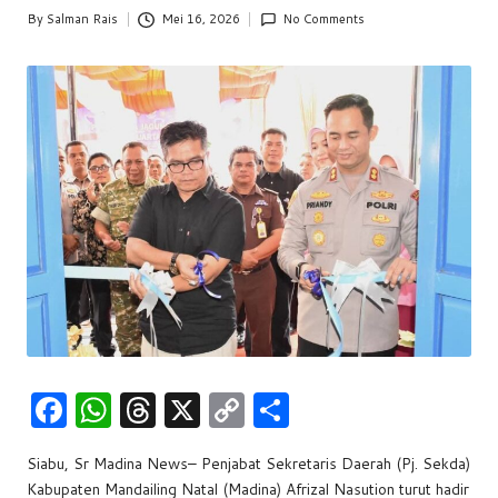
w
By
Salman Rais
Mei 16, 2026
No Comments
Posted
by
s
F
W
T
X
C
S
a
h
hr
o
h
Siabu, Sr Madina News– Penjabat Sekretaris Daerah (Pj. Sekda)
c
at
e
p
ar
Kabupaten Mandailing Natal (Madina) Afrizal Nasution turut hadir