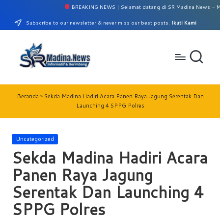
BREAKING NEWS | Selamat datang di SR Madina News — Media I
Skip
Subscribe to our newsletter & never miss our best posts.
Ikuti Kami
to
content
S
Perumahan
Griya
R
Beranda
»
Sekda Madina Hadiri Acara Panen Raya Jagung Serentak Dan
Madina
Launching 4 SPPG Polres
M
No.
10/A
a
Panyabunga-
Posted
Uncategorized
di
Mandailing
in
Sekda Madina Hadiri Acara
Natal
n
Panen Raya Jagung
a
Serentak Dan Launching 4
N
SPPG Polres
e