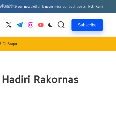
al
bscribe to our newsletter & never miss our best posts.
Ikuti Kami
Subscribe
cebook.com
twitter.com
t.me
instagram.com
youtube.com
6 Di Bogor
Hadiri Rakornas