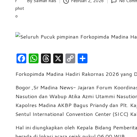
By
Salman Rais
Februari 2, 2026
No Comm
Posted
e
by
w
s
F
W
T
X
C
S
a
h
hr
o
h
Forkopimda Madina Hadiri Rakornas 2026 yang D
c
at
e
p
ar
e
s
a
y
e
Bogor ,Sr Madina News- Jajaran Forum Koordinasi
b
A
d
Li
Nasution dan Wabup Atika Azmi Utammi Nasution
o
p
s
n
Kapolres Madina AKBP Bagus Priandy dan Plt. Kaj
Sentul International Convention Center (SICC) K
o
p
k
k
Hal ini diungkapkan oleh Kepala Bidang Pemberi
berada di lokasi acara sejak pukul 06.00 WIB.