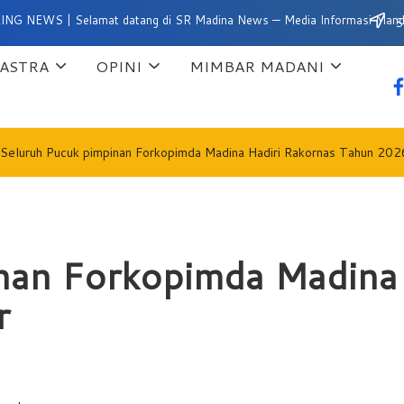
| Selamat datang di SR Madina News — Media Informasi Mandailing Nat
Su
ASTRA
OPINI
MIMBAR MADANI
fa
Seluruh Pucuk pimpinan Forkopimda Madina Hadiri Rakornas Tahun 202
nan Forkopimda Madina 
r