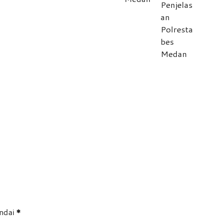
andai
*