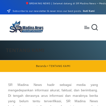
BREAKING NEWS | Selamat datang di SR Madina News — Media Inf
Subscribe to our newsletter & never miss our best posts.
Ikuti Kami
TENTANG KAMI
Beranda
»
TENTANG KAMI
SR Madina News hadir sebagai media yang
mengedepankan informasi akurat, faktual, dan berimbang.
Di tengah derasnya arus informasi dan maraknya berita
yang belum tentu terverifikasi, SR Madina News