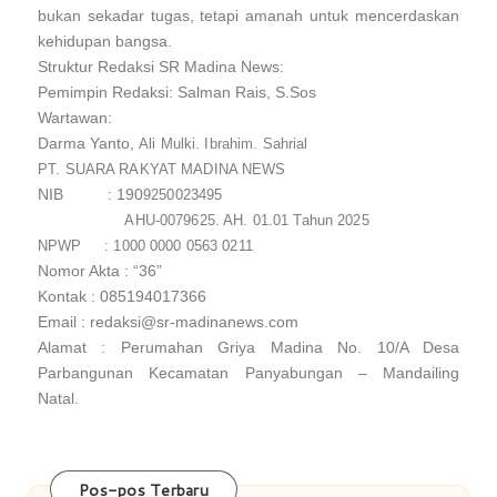
bukan sekadar tugas, tetapi amanah untuk mencerdaskan
kehidupan bangsa.
Struktur Redaksi SR Madina News:
Pemimpin Redaksi: Salman Rais, S.Sos
Wartawan:
Darma Yanto,
Ali Mulki. Ibrahim. Sahrial
PT. SUARA RAKYAT MADINA NEWS
NIB : 190
9250023495
AHU-0079625. AH. 01.01 Tahun 2025
NPWP : 1000 0000 0563 0211
Nomor Akta : “36”
Kontak : 085194017366
Email : redaksi@sr-madinanews.com
Alamat : Perumahan Griya Madina No. 10/A Desa
Parbangunan Kecamatan Panyabungan – Mandailing
Natal.
Pos-pos Terbaru