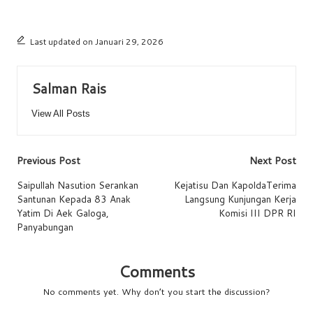
Last updated on Januari 29, 2026
Salman Rais
View All Posts
Post
Previous Post
Next Post
navigation
Saipullah Nasution Serankan
Kejatisu Dan KapoldaTerima
Santunan Kepada 83 Anak
Langsung Kunjungan Kerja
Yatim Di Aek Galoga,
Komisi III DPR RI
Panyabungan
Comments
No comments yet. Why don’t you start the discussion?