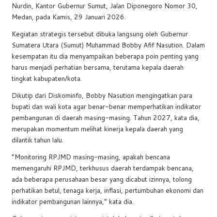
Nurdin, Kantor Gubernur Sumut, Jalan Diponegoro Nomor 30,
o
p
s
n
Medan, pada Kamis, 29 Januari 2026.
o
p
k
Kegiatan strategis tersebut dibuka langsung oleh Gubernur
k
Sumatera Utara (Sumut) Muhammad Bobby Afif Nasution. Dalam
kesempatan itu dia menyampaikan beberapa poin penting yang
harus menjadi perhatian bersama, terutama kepala daerah
tingkat kabupaten/kota.
Dikutip dari Diskominfo, Bobby Nasution mengingatkan para
bupati dan wali kota agar benar-benar memperhatikan indikator
pembangunan di daerah masing-masing. Tahun 2027, kata dia,
merupakan momentum melihat kinerja kepala daerah yang
dilantik tahun lalu.
“Monitoring RPJMD masing-masing, apakah bencana
memengaruhi RPJMD, terkhusus daerah terdampak bencana,
ada beberapa perusahaan besar yang dicabut izinnya, tolong
perhatikan betul, tenaga kerja, inflasi, pertumbuhan ekonomi dan
indikator pembangunan lainnya,” kata dia.