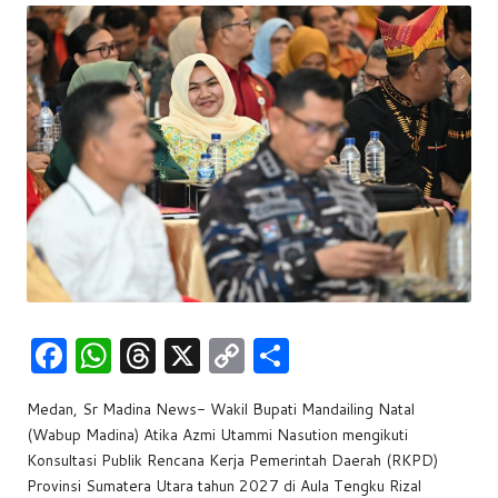
w
s
F
W
T
X
C
S
a
h
hr
o
h
Medan, Sr Madina News- Wakil Bupati Mandailing Natal
c
at
e
p
ar
(Wabup Madina) Atika Azmi Utammi Nasution mengikuti
e
s
a
y
e
Konsultasi Publik Rencana Kerja Pemerintah Daerah (RKPD)
b
A
d
Li
Provinsi Sumatera Utara tahun 2027 di Aula Tengku Rizal