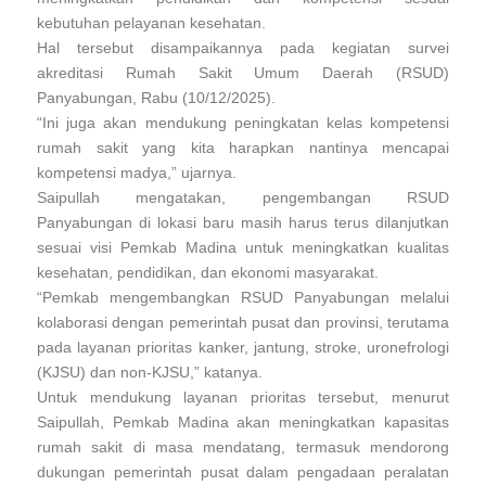
o
p
s
n
kebutuhan pelayanan kesehatan.
o
p
k
Hal tersebut disampaikannya pada kegiatan survei
k
akreditasi Rumah Sakit Umum Daerah (RSUD)
Panyabungan, Rabu (10/12/2025).
“Ini juga akan mendukung peningkatan kelas kompetensi
rumah sakit yang kita harapkan nantinya mencapai
kompetensi madya,” ujarnya.
Saipullah mengatakan, pengembangan RSUD
Panyabungan di lokasi baru masih harus terus dilanjutkan
sesuai visi Pemkab Madina untuk meningkatkan kualitas
kesehatan, pendidikan, dan ekonomi masyarakat.
“Pemkab mengembangkan RSUD Panyabungan melalui
kolaborasi dengan pemerintah pusat dan provinsi, terutama
pada layanan prioritas kanker, jantung, stroke, uronefrologi
(KJSU) dan non-KJSU,” katanya.
Untuk mendukung layanan prioritas tersebut, menurut
Saipullah, Pemkab Madina akan meningkatkan kapasitas
rumah sakit di masa mendatang, termasuk mendorong
dukungan pemerintah pusat dalam pengadaan peralatan