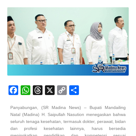
F
W
T
X
C
S
a
h
hr
o
h
c
at
e
p
ar
Panyabungan, (SR Madina News) – Bupati Mandailing
Natal (Madina) H. Saipullah Nasution menegaskan bahwa
e
s
a
y
e
seluruh tenaga kesehatan, termasuk dokter, perawat, bidan
b
A
d
Li
dan profesi kesehatan lainnya, harus bersedia
meningkatkan pendidikan dan kompetensi sesuai