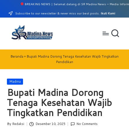
BREAKING NEWS | Selamat datang di SR Madina News — Media Informasi Ma
Subscribe to our newsletter & never miss our best posts.
Ikuti Kami
Beranda
»
Bupati Madina Dorong Tenaga Kesehatan Wajib Tingkatkan
Pendidikan
Madina
Bupati Madina Dorong
Tenaga Kesehatan Wajib
Tingkatkan Pendidikan
By
Redaksi
Desember 10, 2025
No Comments