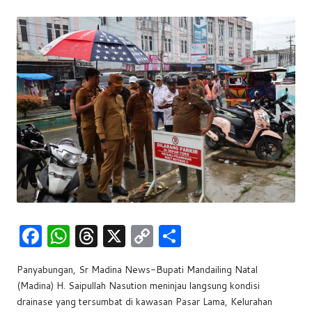
by
w
s
F
W
T
X
C
S
a
h
hr
o
h
Panyabungan, Sr Madina News-Bupati Mandailing Natal
c
at
e
p
ar
(Madina) H. Saipullah Nasution meninjau langsung kondisi
e
s
a
y
e
drainase yang tersumbat di kawasan Pasar Lama, Kelurahan