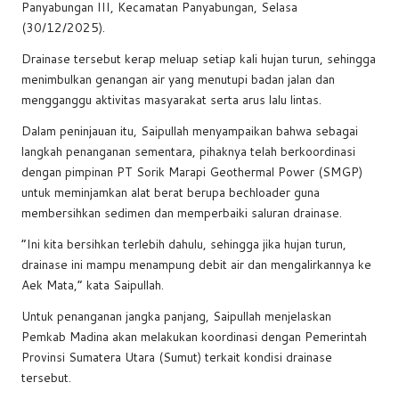
b
A
d
Li
Panyabungan III, Kecamatan Panyabungan, Selasa
(30/12/2025).
o
p
s
n
Drainase tersebut kerap meluap setiap kali hujan turun, sehingga
o
p
k
menimbulkan genangan air yang menutupi badan jalan dan
k
mengganggu aktivitas masyarakat serta arus lalu lintas.
Dalam peninjauan itu, Saipullah menyampaikan bahwa sebagai
langkah penanganan sementara, pihaknya telah berkoordinasi
dengan pimpinan PT Sorik Marapi Geothermal Power (SMGP)
untuk meminjamkan alat berat berupa bechloader guna
membersihkan sedimen dan memperbaiki saluran drainase.
“Ini kita bersihkan terlebih dahulu, sehingga jika hujan turun,
drainase ini mampu menampung debit air dan mengalirkannya ke
Aek Mata,” kata Saipullah.
Untuk penanganan jangka panjang, Saipullah menjelaskan
Pemkab Madina akan melakukan koordinasi dengan Pemerintah
Provinsi Sumatera Utara (Sumut) terkait kondisi drainase
tersebut.