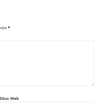
andai
*
Situs Web