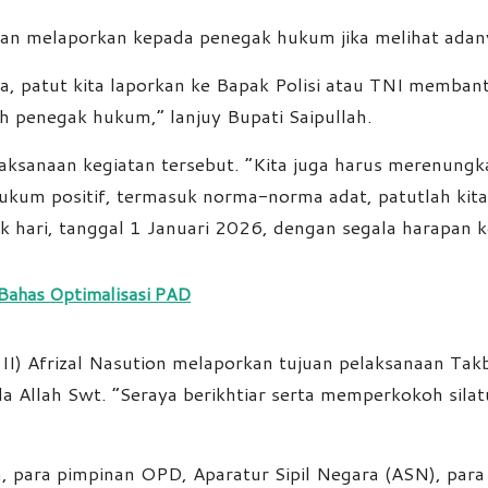
n melaporkan kepada penegak hukum jika melihat adanya 
a, patut kita laporkan ke Bapak Polisi atau TNI membant
h penegak hukum,” lanjuy Bupati Saipullah.
laksanaan kegiatan tersebut. “Kita juga harus merenungk
m positif, termasuk norma-norma adat, patutlah kita hi
 hari, tanggal 1 Januari 2026, dengan segala harapan ke
Bahas Optimalisasi PAD
I) Afrizal Nasution melaporkan tujuan pelaksanaan Tak
 Allah Swt. “Seraya berikhtiar serta memperkokoh sila
, para pimpinan OPD, Aparatur Sipil Negara (ASN), para c