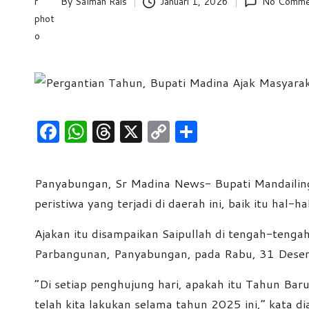
By
Salman Rais
Januari 1, 2026
No Comme
Posted
e
by
w
s
F
W
T
X
C
S
a
h
hr
o
h
c
at
e
p
ar
Panyabungan, Sr Madina News- Bupati Mandailin
e
s
a
y
e
peristiwa yang terjadi di daerah ini, baik itu hal
b
A
d
Li
Ajakan itu disampaikan Saipullah di tengah-teng
o
p
s
n
Parbangunan, Panyabungan, pada Rabu, 31 Dese
o
p
k
k
“Di setiap penghujung hari, apakah itu Tahun Bar
telah kita lakukan selama tahun 2025 ini,” kata di