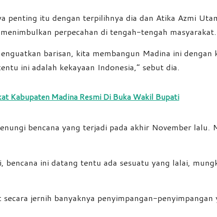
 penting itu dengan terpilihnya dia dan Atika Azmi Utam
pa menimbulkan perpecahan di tengah-tengah masyarakat.
 menguatkan barisan, kita membangun Madina ini deng
 tentu ini adalah kekayaan Indonesia,” sebut dia.
kat Kabupaten Madina Resmi Di Buka Wakil Bupati
ungi bencana yang terjadi pada akhir November lalu. Me
, bencana ini datang tentu ada sesuatu yang lalai, mungki
hat secara jernih banyaknya penyimpangan-penyimpangan y