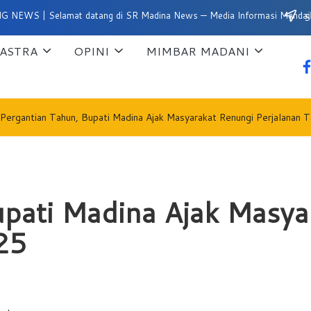
lamat datang di SR Madina News — Media Informasi Mandailing Natal
Su
ASTRA
OPINI
MIMBAR MADANI
fa
Pergantian Tahun, Bupati Madina Ajak Masyarakat Renungi Perjalanan 
upati Madina Ajak Masya
25