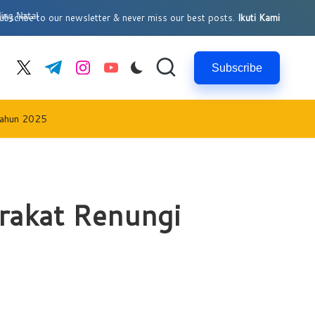
bscribe to our newsletter & never miss our best posts.
Ikuti Kami
Subscribe
cebook.com
twitter.com
t.me
instagram.com
youtube.com
Tahun 2025
rakat Renungi