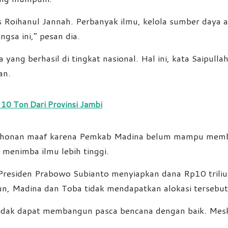
s Roihanul Jannah. Perbanyak ilmu, kelola sumber daya 
gsa ini,” pesan dia.
ang berhasil di tingkat nasional. Hal ini, kata Saipulla
an.
10 Ton Dari Provinsi Jambi
ermohonan maaf karena Pemkab Madina belum mampu memb
 menimba ilmu lebih tinggi.
Presiden Prabowo Subianto menyiapkan dana Rp10 trili
n, Madina dan Toba tidak mendapatkan alokasi tersebut
idak dapat membangun pasca bencana dengan baik. Meskip