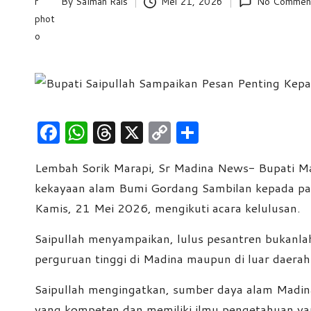
By
Salman Rais
Mei 21, 2026
No Commen
Posted
e
by
w
s
F
W
T
X
C
S
a
h
hr
o
h
Lembah Sorik Marapi, Sr Madina News- Bupati Man
c
at
e
p
ar
kekayaan alam Bumi Gordang Sambilan kepada para
e
s
a
y
e
Kamis, 21 Mei 2026, mengikuti acara kelulusan.
b
A
d
Li
o
p
s
n
Saipullah menyampaikan, lulus pesantren bukanlah 
perguruan tinggi di Madina maupun di luar daerah
o
p
k
k
Saipullah mengingatkan, sumber daya alam Madina 
yang kompeten dan memiliki ilmu pengetahuan y