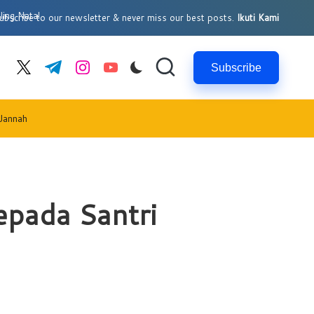
bscribe to our newsletter & never miss our best posts.
Ikuti Kami
Subscribe
cebook.com
twitter.com
t.me
instagram.com
youtube.com
Jannah
epada Santri