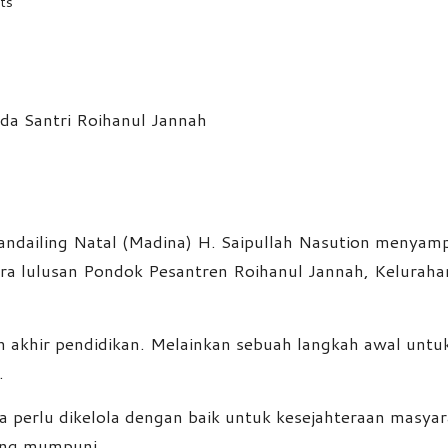
ts
dailing Natal (Madina) H. Saipullah Nasution menyampa
 lulusan Pondok Pesantren Roihanul Jannah, Kelurahan 
akhir pendidikan. Melainkan sebuah langkah awal untuk m
.
perlu dikelola dengan baik untuk kesejahteraan masyara
ang mumpuni.