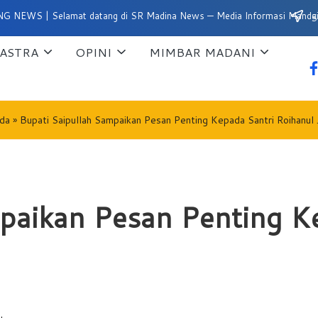
Selamat datang di SR Madina News — Media Informasi Mandailing Natal
Su
ASTRA
OPINI
MIMBAR MADANI
fa
da
»
Bupati Saipullah Sampaikan Pesan Penting Kepada Santri Roihanul 
paikan Pesan Penting K