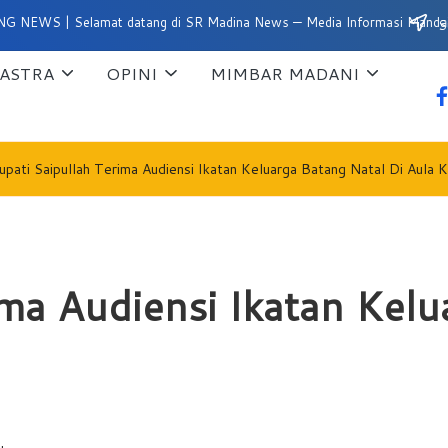
 Selamat datang di SR Madina News — Media Informasi Mandailing Nata
Su
ASTRA
OPINI
MIMBAR MADANI
fa
upati Saipullah Terima Audiensi Ikatan Keluarga Batang Natal Di Aula K
ima Audiensi Ikatan Kelu