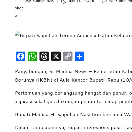
By
Salman Rais
Juni 10, 2026
No Commen
Posted
e
by
w
s
F
W
T
X
C
S
a
h
hr
o
h
Panyabungan, Sr Madina News – Pemerintah Kabup
c
at
e
p
ar
Borunya (IKBN) di Aula Kantor Bupati, Rabu (10/
e
s
a
y
e
b
A
d
Li
Pertemuan yang berlangsung hangat dan penuh k
o
p
s
n
aspirasi sekaligus dukungan penuh terhadap pem
o
p
k
Bupati Madina H. Saipullah Nasution bersama Wa
k
Dalam tanggapannya, Bupati merespons positif as