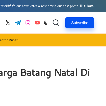
l
bscribe to our newsletter & never miss our best posts.
Ikuti Kami
Subscribe
cebook.com
twitter.com
t.me
instagram.com
youtube.com
antor Bupati
arga Batang Natal Di