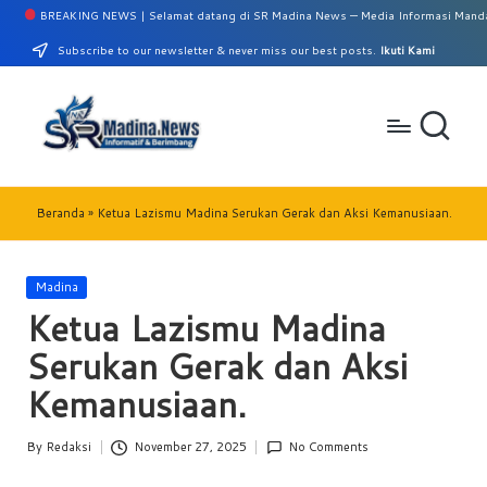
REAKING NEWS | Selamat datang di SR Madina News — Media Informasi Mandailing Na
Subscribe to our newsletter & never miss our best posts.
Ikuti Kami
Beranda
»
Ketua Lazismu Madina Serukan Gerak dan Aksi Kemanusiaan.
Madina
Ketua Lazismu Madina
Serukan Gerak dan Aksi
Kemanusiaan.
By
Redaksi
November 27, 2025
No Comments