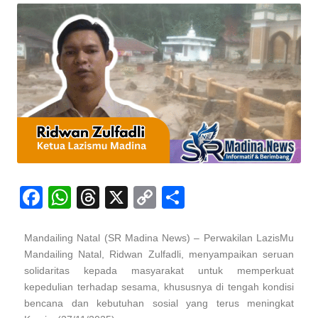
F
W
T
X
C
S
a
h
hr
o
h
c
at
e
p
ar
Mandailing Natal (SR Madina News) – Perwakilan LazisMu
Mandailing Natal, Ridwan Zulfadli, menyampaikan seruan
e
s
a
y
e
solidaritas kepada masyarakat untuk memperkuat
b
A
d
Li
kepedulian terhadap sesama, khususnya di tengah kondisi
o
p
s
n
bencana dan kebutuhan sosial yang terus meningkat