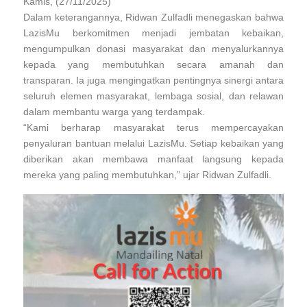
Kamis, (27/11/2025)
o
p
k
Dalam keterangannya, Ridwan Zulfadli menegaskan bahwa
k
LazisMu berkomitmen menjadi jembatan kebaikan,
mengumpulkan donasi masyarakat dan menyalurkannya
kepada yang membutuhkan secara amanah dan
transparan. Ia juga mengingatkan pentingnya sinergi antara
seluruh elemen masyarakat, lembaga sosial, dan relawan
dalam membantu warga yang terdampak.
“Kami berharap masyarakat terus mempercayakan
penyaluran bantuan melalui LazisMu. Setiap kebaikan yang
diberikan akan membawa manfaat langsung kepada
mereka yang paling membutuhkan,” ujar Ridwan Zulfadli.