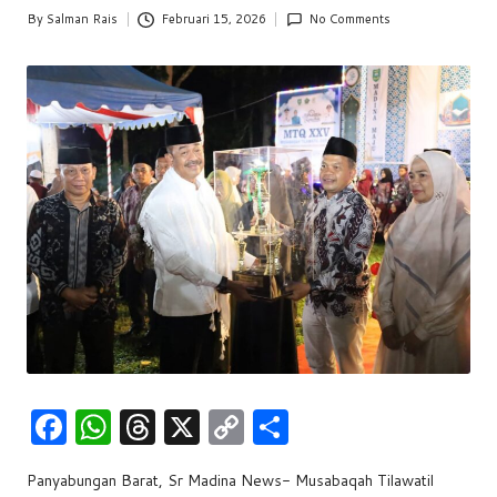
w
By
Salman Rais
Februari 15, 2026
No Comments
Posted
by
s
F
W
T
X
C
S
a
h
hr
o
h
Panyabungan Barat, Sr Madina News- Musabaqah Tilawatil