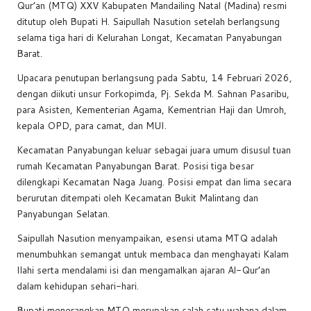
c
at
e
p
ar
Qur’an (MTQ) XXV Kabupaten Mandailing Natal (Madina) resmi
e
s
a
y
e
ditutup oleh Bupati H. Saipullah Nasution setelah berlangsung
b
A
d
Li
selama tiga hari di Kelurahan Longat, Kecamatan Panyabungan
Barat.
o
p
s
n
Upacara penutupan berlangsung pada Sabtu, 14 Februari 2026,
o
p
k
dengan diikuti unsur Forkopimda, Pj. Sekda M. Sahnan Pasaribu,
k
para Asisten, Kementerian Agama, Kementrian Haji dan Umroh,
kepala OPD, para camat, dan MUI.
Kecamatan Panyabungan keluar sebagai juara umum disusul tuan
rumah Kecamatan Panyabungan Barat. Posisi tiga besar
dilengkapi Kecamatan Naga Juang. Posisi empat dan lima secara
berurutan ditempati oleh Kecamatan Bukit Malintang dan
Panyabungan Selatan.
Saipullah Nasution menyampaikan, esensi utama MTQ adalah
menumbuhkan semangat untuk membaca dan menghayati Kalam
Ilahi serta mendalami isi dan mengamalkan ajaran Al-Qur’an
dalam kehidupan sehari-hari.
Bupati menerangkan MTQ merupakan salah satu wahana dalam