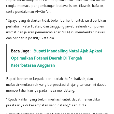
rangka memacu pengembangan budaya Islam, tilawah, hafalan,
serta pendalaman Al-Qur’an.
“Upaya yang dilakukan tidak boleh berhenti, untuk itu diperlukan
perhatian, keterlibatan, dan tanggung jawab seluruh komponen
ummat dan jajaran pemerintah agar MTQ ini memberikan bekas
dan pengaruh positif,” kata dia.
Baca Juga :
Bupati Mandailing Natal Ajak Apkasi
Optimalkan Potensi Daerah Di Tengah
Keterbatasan Anggaran
Bupati berpesan kepada qari-qariah, hafiz-hafizah, dan
mufassir-mufassirah yang berprestasi di ajang tahunan ini dapat
mempertahankannya pada masa mendatang.
“Kpada kafilah yang belum merhasil untuk dapat menunjukkan
prestasinya di kesempatan yang datang,” sebut dia.
Saipullah berharap para juara tidak cepat merasa puas. Melainkan