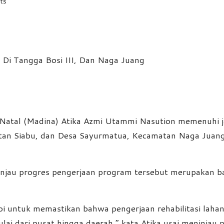
ts
 Natal (Madina) Atika Azmi Utammi Nasution memenuhi j
matan Siabu, dan Desa Sayurmatua, Kecamatan Naga Juang
au progres pengerjaan program tersebut merupakan ba
pi untuk memastikan bahwa pengerjaan rehabilitasi lahan
ulai dari pusat hingga daerah,” kata Atika usai meninjau