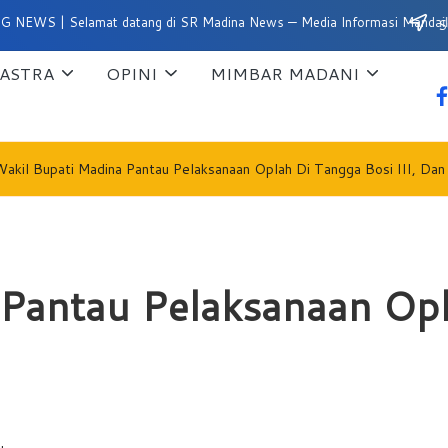
 Selamat datang di SR Madina News — Media Informasi Mandailing Nata
Su
ASTRA
OPINI
MIMBAR MADANI
fa
akil Bupati Madina Pantau Pelaksanaan Oplah Di Tangga Bosi III, Dan
 Pantau Pelaksanaan Opl