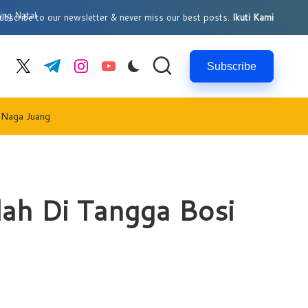
l
bscribe to our newsletter & never miss our best posts.
Ikuti Kami
Subscribe
cebook.com
twitter.com
t.me
instagram.com
youtube.com
 Naga Juang
ah Di Tangga Bosi