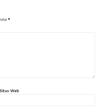
andai
*
Situs Web