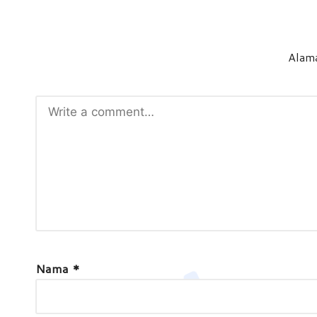
Alama
Nama
*